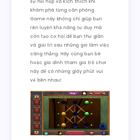
sự hồi hộp và kích thích khi
khám phá từng căn phòng.
Game này không chỉ giúp bạn
rèn luyện khả năng tư duy mà
còn tạo cơ hội để bạn thư giãn
và giải trí sau những giờ làm việc
căng thẳng. Hãy cùng bạn bè
hoặc gia đình tham gia trò chơi
này để có những giây phút vui
vẻ bên nhau!