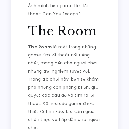
Ảnh minh họa game tìm lối
thoát: Can You Escape?
The Room
The Room
là một trong những
game tìm lối thoát nổi tiếng
nhất, mang đến cho người chơi
những trải nghiệm tuyệt vời.
Trong trò chơi này, bạn sẽ khám
phá những căn phòng bí ẩn, giải
quyết các câu đố và tìm ra lối
thoát. Đồ họa của game được
thiết kế tinh xảo, tạo cảm giác
chân thực và hấp dẫn cho người
chơi.