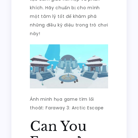
khích. Hãy chuẩn bị cho mình
một tâm lý tốt để khám phá
những điều kỳ diệu trong trò chơi
này!
Ảnh minh họa game tìm lối
thoát: Faraway 3: Arctic Escape
Can You