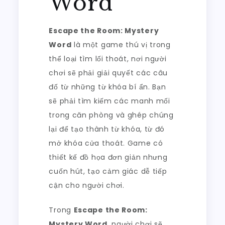
Word
Escape the Room: Mystery
Word
là một game thú vị trong
thể loại tìm lối thoát, nơi người
chơi sẽ phải giải quyết các câu
đố từ những từ khóa bí ẩn. Bạn
sẽ phải tìm kiếm các manh mối
trong căn phòng và ghép chúng
lại để tạo thành từ khóa, từ đó
mở khóa cửa thoát. Game có
thiết kế đồ họa đơn giản nhưng
cuốn hút, tạo cảm giác dễ tiếp
cận cho người chơi.
Trong
Escape the Room:
Mystery Word
, người chơi sẽ