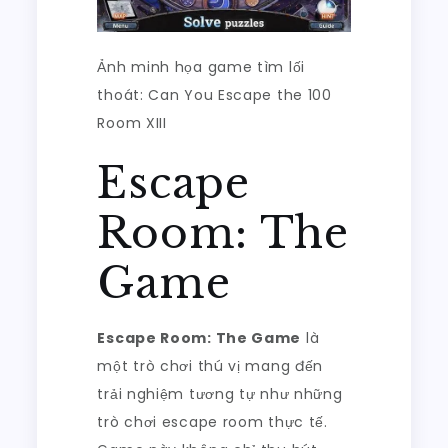
Ảnh minh họa game tìm lối
thoát: Can You Escape the 100
Room XIII
Escape
Room: The
Game
Escape Room: The Game
là
một trò chơi thú vị mang đến
trải nghiệm tương tự như những
trò chơi escape room thực tế.