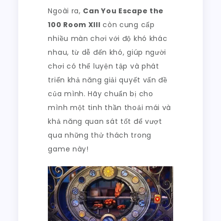
Ngoài ra,
Can You Escape the
100 Room XIII
còn cung cấp
nhiều màn chơi với độ khó khác
nhau, từ dễ đến khó, giúp người
chơi có thể luyện tập và phát
triển khả năng giải quyết vấn đề
của mình. Hãy chuẩn bị cho
mình một tinh thần thoải mái và
khả năng quan sát tốt để vượt
qua những thử thách trong
game này!