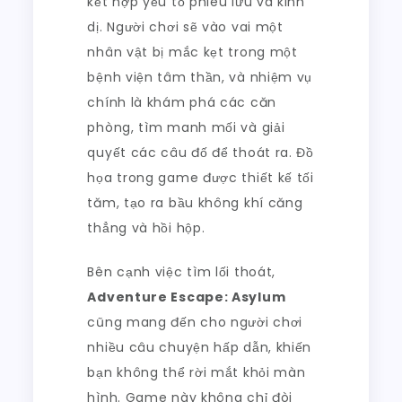
kết hợp yếu tố phiêu lưu và kinh
dị. Người chơi sẽ vào vai một
nhân vật bị mắc kẹt trong một
bệnh viện tâm thần, và nhiệm vụ
chính là khám phá các căn
phòng, tìm manh mối và giải
quyết các câu đố để thoát ra. Đồ
họa trong game được thiết kế tối
tăm, tạo ra bầu không khí căng
thẳng và hồi hộp.
Bên cạnh việc tìm lối thoát,
Adventure Escape: Asylum
cũng mang đến cho người chơi
nhiều câu chuyện hấp dẫn, khiến
bạn không thể rời mắt khỏi màn
hình. Game này không chỉ đòi