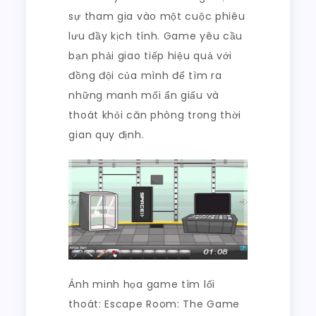
sự tham gia vào một cuộc phiêu
lưu đầy kịch tính. Game yêu cầu
bạn phải giao tiếp hiệu quả với
đồng đội của mình để tìm ra
những manh mối ẩn giấu và
thoát khỏi căn phòng trong thời
gian quy định.
Ảnh minh họa game tìm lối
thoát: Escape Room: The Game