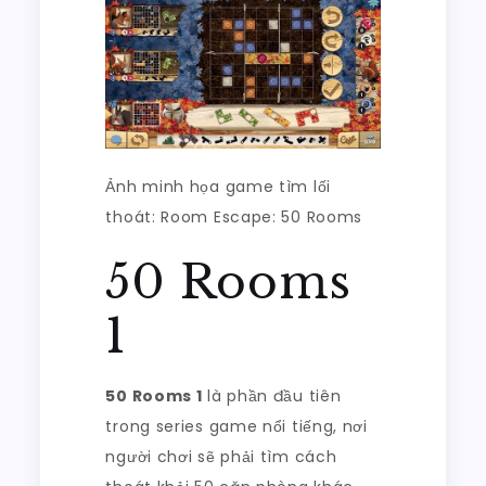
Ảnh minh họa game tìm lối
thoát: Room Escape: 50 Rooms
50 Rooms
1
50 Rooms 1
là phần đầu tiên
trong series game nổi tiếng, nơi
người chơi sẽ phải tìm cách