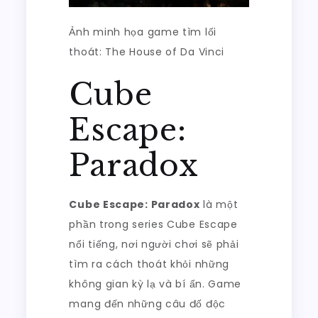
Ảnh minh họa game tìm lối
thoát: The House of Da Vinci
Cube
Escape:
Paradox
Cube Escape: Paradox
là một
phần trong series Cube Escape
nổi tiếng, nơi người chơi sẽ phải
tìm ra cách thoát khỏi những
không gian kỳ lạ và bí ẩn. Game
mang đến những câu đố độc