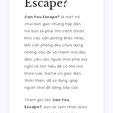
Escape?
Can You Escape?
là một trò
chơi đơn giản nhưng hấp dẫn,
nơi bạn sẽ phải tìm cách thoát
khỏi các căn phòng khác nhau.
Mỗi căn phòng đều chứa đựng
những câu đố và manh mối độc
đáo, yêu cầu người chơi phải suy
nghĩ và tìm hiểu để có thể mở
khóa cửa. Game có giao diện
thân thiện, dễ sử dụng, giúp
người chơi dễ dàng tiếp cận.
Tham gia vào
Can You
Escape?
, bạn sẽ cảm nhận được