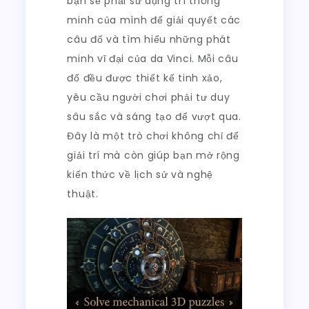
bạn sẽ phải sử dụng trí thông
minh của mình để giải quyết các
câu đố và tìm hiểu những phát
minh vĩ đại của da Vinci. Mỗi câu
đố đều được thiết kế tinh xảo,
yêu cầu người chơi phải tư duy
sâu sắc và sáng tạo để vượt qua.
Đây là một trò chơi không chỉ để
giải trí mà còn giúp bạn mở rộng
kiến thức về lịch sử và nghệ
thuật.