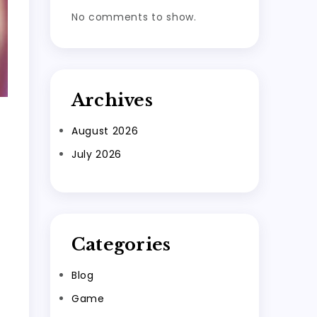
No comments to show.
Archives
August 2026
July 2026
Categories
Blog
Game