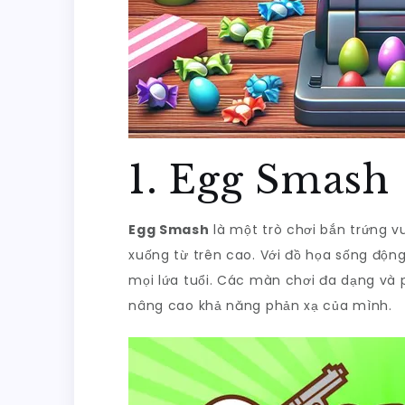
1. Egg Smash
Egg Smash
là một trò chơi bắn trứng vu
xuống từ trên cao. Với đồ họa sống động
mọi lứa tuổi. Các màn chơi đa dạng và
nâng cao khả năng phản xạ của mình.