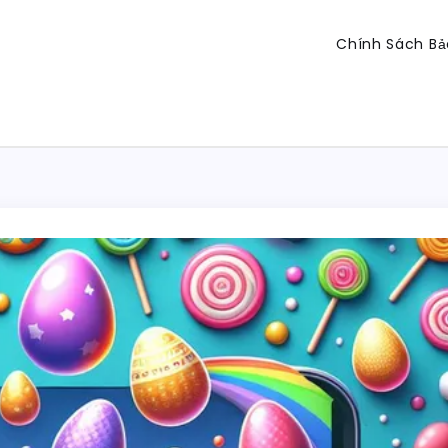
Chính Sách Bả