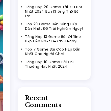
Tổng Hợp 20 Game Tài Xỉu Hot
Nhất 2024 Bạn Không Thể Bỏ
Lỡ!
Top 20 Game Bắn Súng Hấp
Dẫn Nhất Để Trải Nghiệm Ngay!
Tổng Hợp 13 Game Bài Offline
Hấp Dẫn Nhất Để Chơi Ngay!
Top 7 Game Bài Cào Hấp Dẫn
Nhất Cho Người Chơi
Tổng Hợp 10 Game Bài Đổi
Thưởng Hot Nhất 2024
Recent
Comments