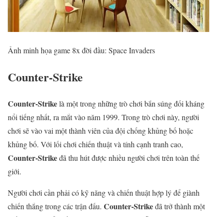
Ảnh minh họa game 8x đời đầu: Space Invaders
Counter-Strike
Counter-Strike
là một trong những trò chơi bắn súng đối kháng
nổi tiếng nhất, ra mắt vào năm 1999. Trong trò chơi này, người
chơi sẽ vào vai một thành viên của đội chống khủng bố hoặc
khủng bố. Với lối chơi chiến thuật và tính cạnh tranh cao,
Counter-Strike
đã thu hút được nhiều người chơi trên toàn thế
giới.
Người chơi cần phải có kỹ năng và chiến thuật hợp lý để giành
Counter-Strike
chiến thắng trong các trận đấu.
đã trở thành một