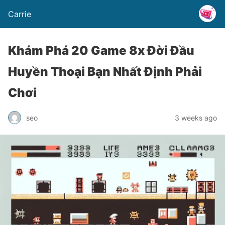
Carrie
Khám Phá 20 Game 8x Đời Đầu
Huyền Thoại Bạn Nhất Định Phải
Chơi
seo
3 weeks ago