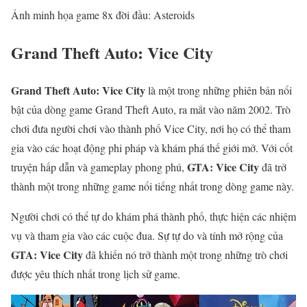
Ảnh minh họa game 8x đời đầu: Asteroids
Grand Theft Auto: Vice City
Grand Theft Auto: Vice City
là một trong những phiên bản nổi
bật của dòng game Grand Theft Auto, ra mắt vào năm 2002. Trò
chơi đưa người chơi vào thành phố Vice City, nơi họ có thể tham
gia vào các hoạt động phi pháp và khám phá thế giới mở. Với cốt
GTA: Vice City
truyện hấp dẫn và gameplay phong phú,
đã trở
thành một trong những game nổi tiếng nhất trong dòng game này.
Người chơi có thể tự do khám phá thành phố, thực hiện các nhiệm
vụ và tham gia vào các cuộc đua. Sự tự do và tính mở rộng của
GTA: Vice City
đã khiến nó trở thành một trong những trò chơi
được yêu thích nhất trong lịch sử game.