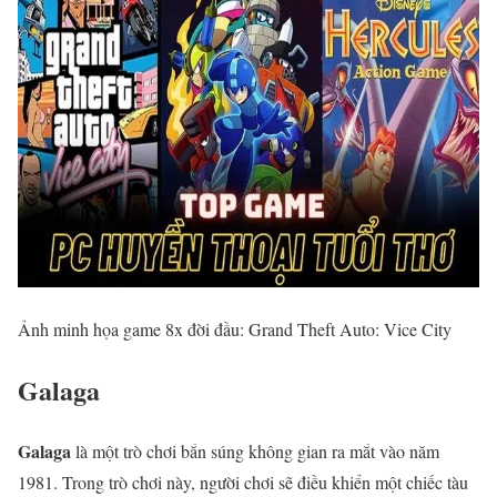
Ảnh minh họa game 8x đời đầu: Grand Theft Auto: Vice City
Galaga
Galaga
là một trò chơi bắn súng không gian ra mắt vào năm
1981. Trong trò chơi này, người chơi sẽ điều khiển một chiếc tàu