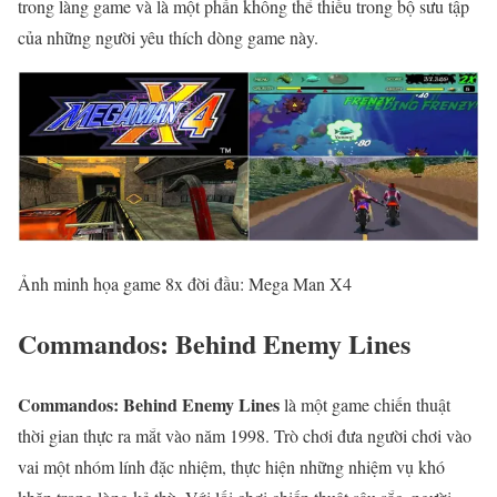
trong làng game và là một phần không thể thiếu trong bộ sưu tập
của những người yêu thích dòng game này.
Ảnh minh họa game 8x đời đầu: Mega Man X4
Commandos: Behind Enemy Lines
Commandos: Behind Enemy Lines
là một game chiến thuật
thời gian thực ra mắt vào năm 1998. Trò chơi đưa người chơi vào
vai một nhóm lính đặc nhiệm, thực hiện những nhiệm vụ khó