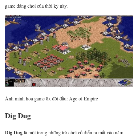
game đáng chơi của thời kỳ này.
Ảnh minh họa game 8x đời đầu: Age of Empire
Dig Dug
Dig Dug
là một trong những trò chơi cổ điển ra mắt vào năm