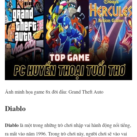
Ảnh minh họa game 8x đời đầu: Grand Theft Auto
Diablo
Diablo
là một trong những trò chơi nhập vai hành động nổi tiếng,
ra mắt vào năm 1996. Trong trò chơi này, người chơi sẽ vào vai