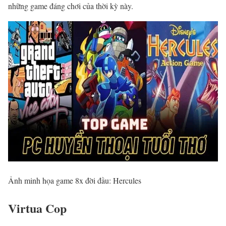
những game đáng chơi của thời kỳ này.
Ảnh minh họa game 8x đời đầu: Hercules
Virtua Cop