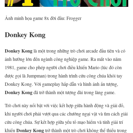
Ảnh minh họa game 8x đời đầu: Frogger
Donkey Kong
Donkey Kong
là một trong những trò chơi arcade đầu tiên và có
ảnh hưởng lớn đến ngành công nghiệp game. Ra mắt vào năm
1981, game cho phép người chơi điều khiển Mario (lúc đó còn
được gọi là Jumpman) trong hành trình cứu công chúa khỏi tay
Donkey Kong. Với gameplay hấp dẫn và hình ảnh ấn tượng,
Donkey Kong
đã trở thành một tượng đài trong làng game.
Trò chơi này nổi bật với việc kết hợp giữa hành động và giải đố,
khi người chơi phải vượt qua các chướng ngại vật và tìm cách giải
cứu công chúa. Sự kết hợp giữa yếu tố mạo hiểm và tính giải trí
Donkey Kong
khiến
trở thành một trò chơi không thể thiếu trong