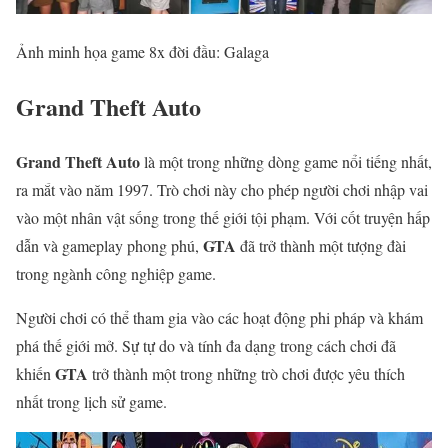
Ảnh minh họa game 8x đời đầu: Galaga
Grand Theft Auto
Grand Theft Auto
là một trong những dòng game nổi tiếng nhất,
ra mắt vào năm 1997. Trò chơi này cho phép người chơi nhập vai
vào một nhân vật sống trong thế giới tội phạm. Với cốt truyện hấp
GTA
dẫn và gameplay phong phú,
đã trở thành một tượng đài
trong ngành công nghiệp game.
Người chơi có thể tham gia vào các hoạt động phi pháp và khám
phá thế giới mở. Sự tự do và tính đa dạng trong cách chơi đã
GTA
khiến
trở thành một trong những trò chơi được yêu thích
nhất trong lịch sử game.