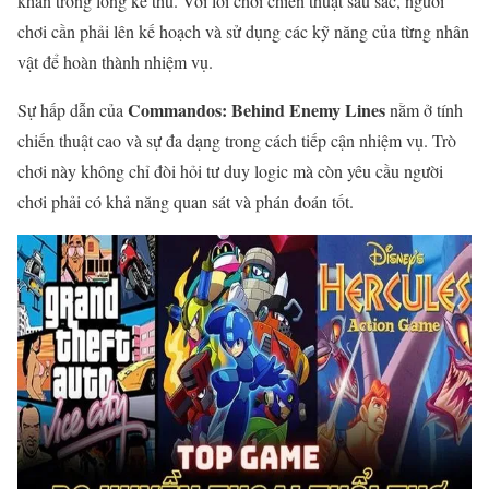
khăn trong lòng kẻ thù. Với lối chơi chiến thuật sâu sắc, người
chơi cần phải lên kế hoạch và sử dụng các kỹ năng của từng nhân
vật để hoàn thành nhiệm vụ.
Commandos: Behind Enemy Lines
Sự hấp dẫn của
nằm ở tính
chiến thuật cao và sự đa dạng trong cách tiếp cận nhiệm vụ. Trò
chơi này không chỉ đòi hỏi tư duy logic mà còn yêu cầu người
chơi phải có khả năng quan sát và phán đoán tốt.