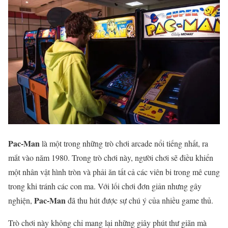
Pac-Man
là một trong những trò chơi arcade nổi tiếng nhất, ra
mắt vào năm 1980. Trong trò chơi này, người chơi sẽ điều khiển
một nhân vật hình tròn và phải ăn tất cả các viên bi trong mê cung
trong khi tránh các con ma. Với lối chơi đơn giản nhưng gây
Pac-Man
nghiện,
đã thu hút được sự chú ý của nhiều game thủ.
Trò chơi này không chỉ mang lại những giây phút thư giãn mà