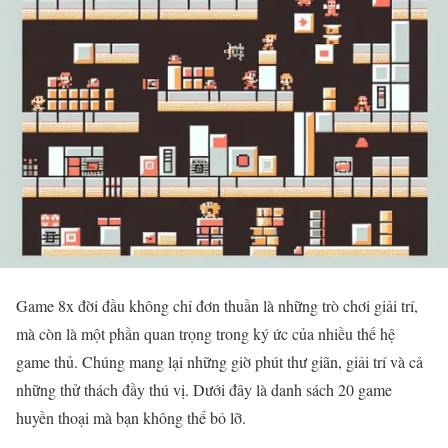
Game 8x đời đầu không chỉ đơn thuần là những trò chơi giải trí,
mà còn là một phần quan trọng trong ký ức của nhiều thế hệ
game thủ. Chúng mang lại những giờ phút thư giãn, giải trí và cả
những thử thách đầy thú vị. Dưới đây là danh sách 20 game
huyền thoại mà bạn không thể bỏ lỡ.