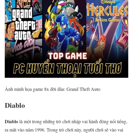
Ảnh minh họa game 8x đời đầu: Grand Theft Auto
Diablo
Diablo
là một trong những trò chơi nhập vai hành động nổi tiếng,
ra mắt vào năm 1996. Trong trò chơi này, người chơi sẽ vào vai