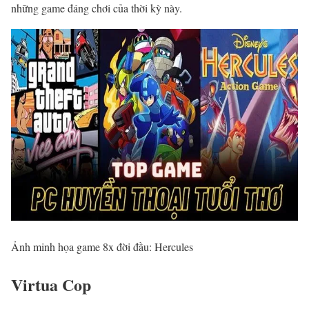
những game đáng chơi của thời kỳ này.
Ảnh minh họa game 8x đời đầu: Hercules
Virtua Cop