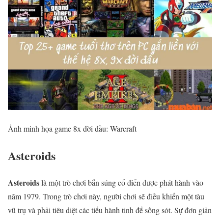
Ảnh minh họa game 8x đời đầu: Warcraft
Asteroids
Asteroids
là một trò chơi bắn súng cổ điển được phát hành vào
năm 1979. Trong trò chơi này, người chơi sẽ điều khiển một tàu
vũ trụ và phải tiêu diệt các tiểu hành tinh để sống sót. Sự đơn giản