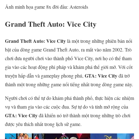
Ảnh minh họa game 8x đời đầu: Asteroids
Grand Theft Auto: Vice City
Grand Theft Auto: Vice City
là một trong những phiên bản nổi
bật của dòng game Grand Theft Auto, ra mắt vào năm 2002. Trò
chơi đưa người chơi vào thành phố Vice City, nơi họ có thể tham
gia vào các hoạt động phi pháp và khám phá thế giới mở. Với cốt
GTA: Vice City
truyện hấp dẫn và gameplay phong phú,
đã trở
thành một trong những game nổi tiếng nhất trong dòng game này.
Người chơi có thể tự do khám phá thành phố, thực hiện các nhiệm
vụ và tham gia vào các cuộc đua. Sự tự do và tính mở rộng của
GTA: Vice City
đã khiến nó trở thành một trong những trò chơi
được yêu thích nhất trong lịch sử game.