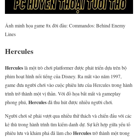
Ảnh minh họa game 8x đời đầu: Commandos: Behind Enemy
Lines
Hercules
Hercules
là một trò chơi platformer được phát triển dựa trên bộ
phim hoạt hình nổi tiếng của Disney. Ra mắt vào năm 1997,
game đưa người chơi vào cuộc phiêu lưu của Hercules trong hành
trình trở thành một vị thần. Với đồ họa bắt mắt và gameplay
Hercules
phong phú,
đã thu hút được nhiều người chơi.
Người chơi sẽ phải vượt qua nhiều thử thách và chiến đấu với các
kẻ thù trong hành trình tìm kiếm danh dự. Sự kết hợp giữa yếu tố
Hercules
phiêu lưu và khám phá đã làm cho
trở thành một trong