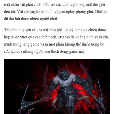
một nhân vật phải chiến đấu với các quái vật trong một thế giới
Diablo
đen tối. Với cốt truyện hấp dẫn và gameplay phong phú,
đã thu hút được nhiều người chơi.
Trò chơi này yêu cầu người chơi phải có kỹ năng và chiến thuật
Diablo
hợp lý để vượt qua các thử thách.
đã khẳng định vị trí của
mình trong làng game và là một phần không thể thiếu trong bộ
sưu tập của những người yêu thích dòng game này.