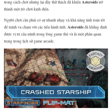
Asteroids
trong cách chơi nhưng lại đầy thử thách đã khiến
trở
thành một trò chơi kinh điển.
Người chơi cần phải có sự nhanh nhạy và khả năng tính toán tốt
Asteroids
để tránh va chạm với các tiểu hành tinh.
đã khẳng định
được vị trí của mình trong lòng game thủ và là một phần quan
trọng trong lịch sử game arcade.