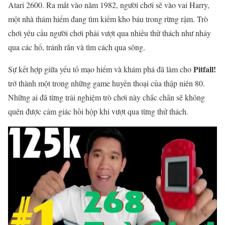
Atari 2600. Ra mắt vào năm 1982, người chơi sẽ vào vai Harry,
một nhà thám hiểm đang tìm kiếm kho báu trong rừng rậm. Trò
chơi yêu cầu người chơi phải vượt qua nhiều thử thách như nhảy
qua các hố, tránh rắn và tìm cách qua sông.
Pitfall!
Sự kết hợp giữa yếu tố mạo hiểm và khám phá đã làm cho
trở thành một trong những game huyền thoại của thập niên 80.
Những ai đã từng trải nghiệm trò chơi này chắc chắn sẽ không
quên được cảm giác hồi hộp khi vượt qua từng thử thách.