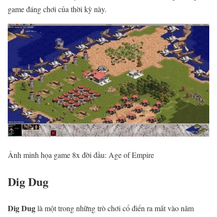
game đáng chơi của thời kỳ này.
Ảnh minh họa game 8x đời đầu: Age of Empire
Dig Dug
Dig Dug
là một trong những trò chơi cổ điển ra mắt vào năm