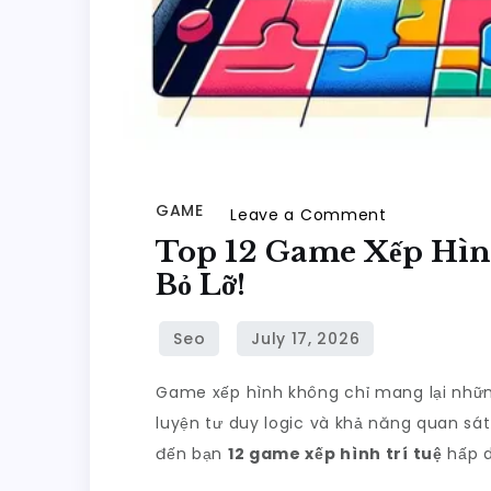
GAME
on
Leave a Comment
Top
Top 12 Game Xếp Hìn
12
Bỏ Lỡ!
game
xếp
hình
Game xếp hình không chỉ mang lại những 
trí
luyện tư duy logic và khả năng quan sát.
tuệ
đến bạn
12 game xếp hình trí tuệ
hấp d
thú
vị