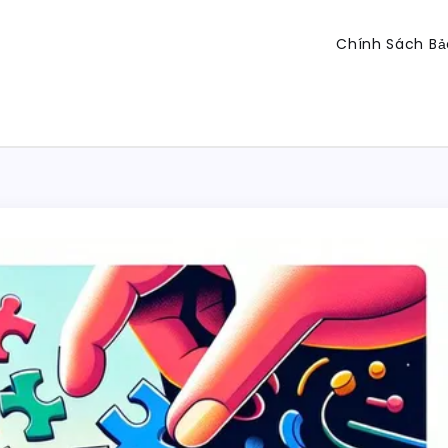
Chính Sách Bả