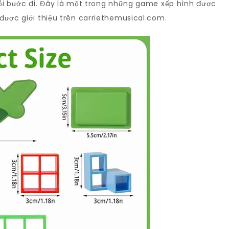
ỗi bước đi. Đây là một trong những game xếp hình được
được giới thiệu trên carriethemusical.com.