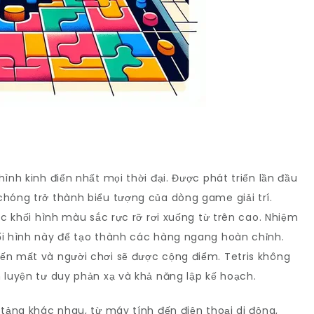
ình kinh điển nhất mọi thời đại. Được phát triển lần đầu
chóng trở thành biểu tượng của dòng game giải trí.
ác khối hình màu sắc rực rỡ rơi xuống từ trên cao. Nhiệm
ối hình này để tạo thành các hàng ngang hoàn chỉnh.
ến mất và người chơi sẽ được cộng điểm. Tetris không
 luyện tư duy phản xạ và khả năng lập kế hoạch.
 tảng khác nhau, từ máy tính đến điện thoại di động,