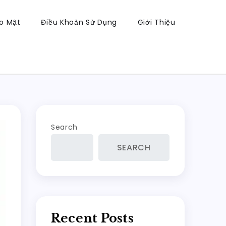
o Mật
Điều Khoản Sử Dụng
Giới Thiệu
Search
SEARCH
Recent Posts