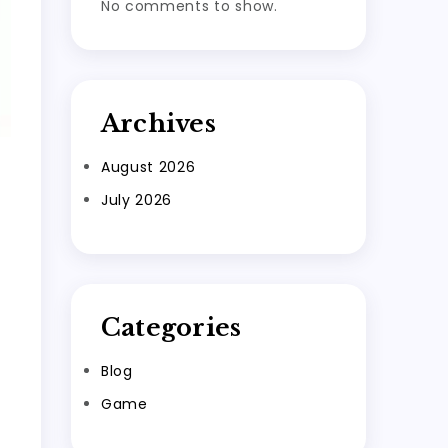
No comments to show.
Archives
August 2026
July 2026
Categories
Blog
Game