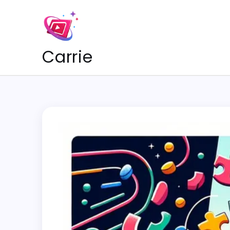
Skip
to
content
Carrie