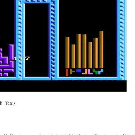
: Tetris