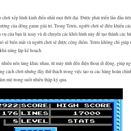
 chơi xếp hình kinh điển nhất mọi thời đại. Được phát triển lần đầu ti
ượng của dòng game giải trí. Trong Tetris, người chơi sẽ điều khiển cá
m vụ của bạn là xoay và di chuyển các khối hình này để tạo thành các 
ó sẽ biến mất và người chơi sẽ được cộng điểm. Tetris không chỉ giúp 
 khả năng lập kế hoạch.
n nhiều nền tảng khác nhau, từ máy tính đến điện thoại di động, giúp ng
ng cách chơi nhưng đầy thử thách trong việc tạo ra các hàng hoàn chỉnh 
âm mộ trong suốt nhiều thập kỷ qua.