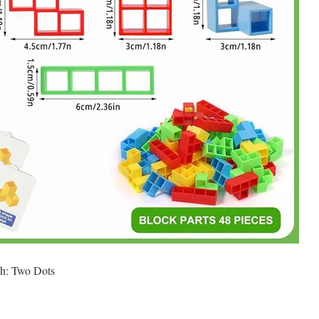
h: Two Dots