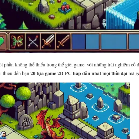
t phần không thể thiếu trong thế giới game, với những trải nghiệm cổ 
20 tựa game 2D PC hấp dẫn nhất mọi thời đại
ới thiệu đến bạn
mà ga