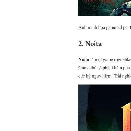
Ảnh minh họa game 2d pc: 
2. Noita
Noita
là một game roguelike 
Game thủ sẽ phải khám phá n
cực kỳ nguy hiểm. Trải ngh