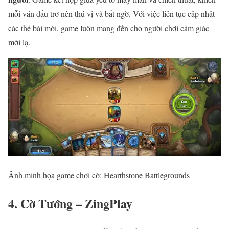
mỗi ván đấu trở nên thú vị và bất ngờ. Với việc liên tục cập nhật
các thẻ bài mới, game luôn mang đến cho người chơi cảm giác
mới lạ.
Ảnh minh họa game chơi cờ: Hearthstone Battlegrounds
4. Cờ Tướng – ZingPlay