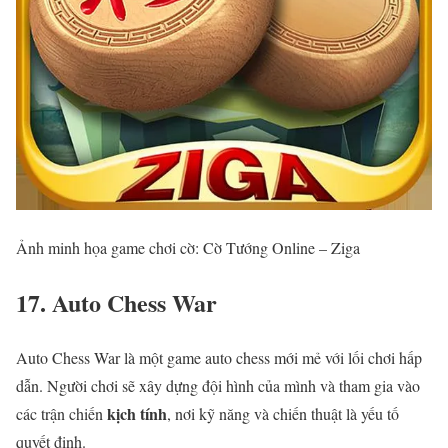
Ảnh minh họa game chơi cờ: Cờ Tướng Online – Ziga
17. Auto Chess War
Auto Chess War là một game auto chess mới mẻ với lối chơi hấp
dẫn. Người chơi sẽ xây dựng đội hình của mình và tham gia vào
kịch tính
các trận chiến
, nơi kỹ năng và chiến thuật là yếu tố
quyết định.