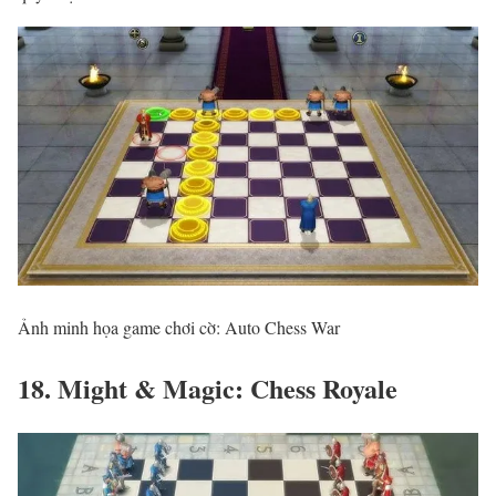
Ảnh minh họa game chơi cờ: Auto Chess War
18. Might & Magic: Chess Royale