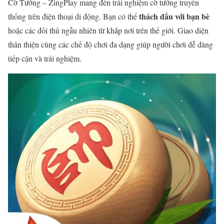
Cờ Tướng – ZingPlay mang đến trải nghiệm cờ tướng truyền
thách đấu với bạn bè
thống trên điện thoại di động. Bạn có thể
hoặc các đối thủ ngẫu nhiên từ khắp nơi trên thế giới. Giao diện
thân thiện cùng các chế độ chơi đa dạng giúp người chơi dễ dàng
tiếp cận và trải nghiệm.