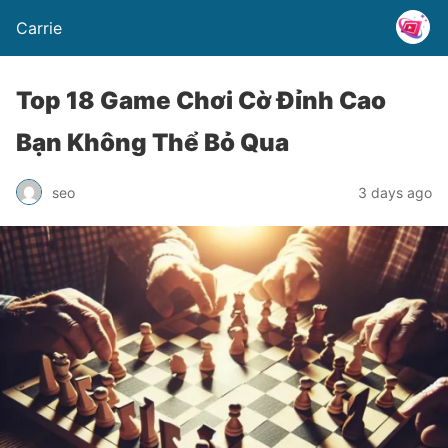
Carrie
Top 18 Game Chơi Cờ Đỉnh Cao
Bạn Không Thể Bỏ Qua
seo
3 days ago