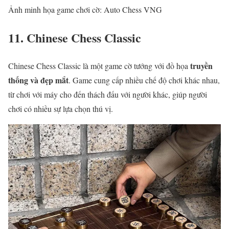
Ảnh minh họa game chơi cờ: Auto Chess VNG
11. Chinese Chess Classic
truyền
Chinese Chess Classic là một game cờ tướng với đồ họa
thống và đẹp mắt
. Game cung cấp nhiều chế độ chơi khác nhau,
từ chơi với máy cho đến thách đấu với người khác, giúp người
chơi có nhiều sự lựa chọn thú vị.