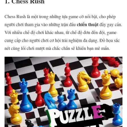
1. Chess Rush
Chess Rush là một trong những tựa game cờ nổi bật, cho phép
chiến thuật
người chơi tham gia vào những trận đấu
đầy gay cấn.
Với nhiều chế độ chơi khác nhau, từ chế độ đơn đến đội, game
cung cấp cho người chơi cơ hội trải nghiệm đa dạng. Đồ họa sắc
nét cùng lối chơi mượt mà chắc chắn sẽ khiến bạn mê mẩn.