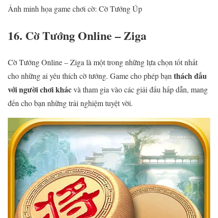
Ảnh minh họa game chơi cờ: Cờ Tướng Úp
16. Cờ Tướng Online – Ziga
Cờ Tướng Online – Ziga là một trong những lựa chọn tốt nhất
thách đấu
cho những ai yêu thích cờ tướng. Game cho phép bạn
với người chơi khác
và tham gia vào các giải đấu hấp dẫn, mang
đến cho bạn những trải nghiệm tuyệt vời.