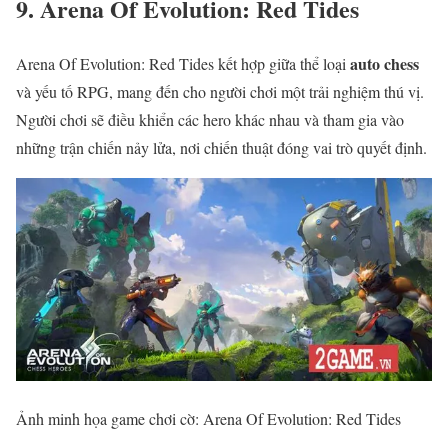
9. Arena Of Evolution: Red Tides
auto chess
Arena Of Evolution: Red Tides kết hợp giữa thể loại
và yếu tố RPG, mang đến cho người chơi một trải nghiệm thú vị.
Người chơi sẽ điều khiển các hero khác nhau và tham gia vào
những trận chiến nảy lửa, nơi chiến thuật đóng vai trò quyết định.
Ảnh minh họa game chơi cờ: Arena Of Evolution: Red Tides