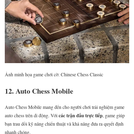
Ảnh minh họa game chơi cờ: Chinese Chess Classic
12. Auto Chess Mobile
Auto Chess Mobile mang đến cho người chơi trải nghiệm game
các trận đấu trực tiếp
auto chess trên di động. Với
, game giúp
bạn trau dồi kỹ năng chiến thuật và khả năng đưa ra quyết định
nhanh chóng.