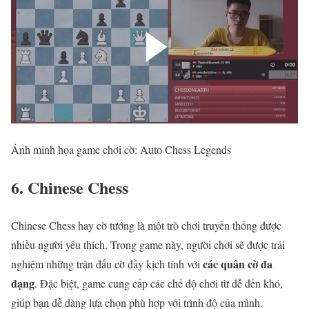
Ảnh minh họa game chơi cờ: Auto Chess Legends
6. Chinese Chess
Chinese Chess hay cờ tướng là một trò chơi truyền thống được
nhiều người yêu thích. Trong game này, người chơi sẽ được trải
các quân cờ đa
nghiệm những trận đấu cờ đầy kịch tính với
dạng
. Đặc biệt, game cung cấp các chế độ chơi từ dễ đến khó,
giúp bạn dễ dàng lựa chọn phù hợp với trình độ của mình.