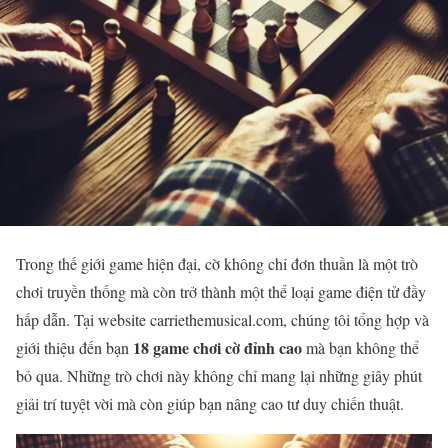
Trong thế giới game hiện đại, cờ không chỉ đơn thuần là một trò
chơi truyền thống mà còn trở thành một thể loại game điện tử đầy
hấp dẫn. Tại website carriethemusical.com, chúng tôi tổng hợp và
18 game chơi cờ đỉnh cao
giới thiệu đến bạn
mà bạn không thể
bỏ qua. Những trò chơi này không chỉ mang lại những giây phút
giải trí tuyệt vời mà còn giúp bạn nâng cao tư duy chiến thuật.